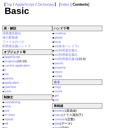
【
Top
/
AppleScript
/
Dictionary
】 [
Index
|
Contents
]
Basic
表・解説
ハンドラ等
演算優先順位
●
continue
値の変換表
●
global
ファイルのパス
●
local
利用者定義ハンドラ
●
on(命令ハンドラ)
●
on(利用者定義1)
オブジェクト等
●
on(利用者定義2)
●
AppleScript
●
on(利用者定義3)
(10.9)
●
progress
(10.10)
●
parent
●
current application
●
property
●
it
●
return
●
me
●
script
●
parent
命令
●
application
●
machine
●
copy
●
zone
●
count
●
get
制御文
●
set
●
considering
単純値
●
error
●
exit
●
boolean
(真偽値)
●
if〜then
●
class
(クラス識別子)
●
repeat
●
constant
(定数)
●
tell
●
data
(データ)
●
try
●
date
(日付)