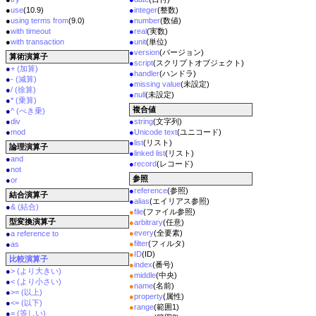
●
use
(10.9)
●
integer
(整数)
●
using terms from
(9.0)
●
number
(数値)
●
with timeout
●
real
(実数)
●
with transaction
●
unit
(単位)
●
version
(バージョン)
算術演算子
●
script
(スクリプトオブジェクト)
●
+ (加算)
●
handler
(ハンドラ)
●
- (減算)
●
missing value
(未設定)
●
/ (徐算)
●
null
(未設定)
●
* (乗算)
複合値
●
^ (べき乗)
●
div
●
string
(文字列)
●
mod
●
Unicode text
(ユニコード)
●
list
(リスト)
論理演算子
●
linked list
(リスト)
●
and
●
record
(レコード)
●
not
参照
●
or
●
reference
(参照)
結合演算子
●
alias
(エイリアス参照)
●
& (結合)
●
file
(ファイル参照)
型変換演算子
●
arbitrary
(任意)
●
every
(全要素)
●
a reference to
●
filter
(フィルタ)
●
as
●
ID
(ID)
比較演算子
●
index
(番号)
●
> (より大きい)
●
middle
(中央)
●
< (より小さい)
●
name
(名前)
●
>= (以上)
●
property
(属性)
●
<= (以下)
●
range
(範囲1)
●
= (等しい)