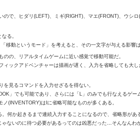
ダリ(LEFT)、ミギ(RIGHT)、マエ(FRONT)、ウシロ(
となる。
「移動というモード」を考えると、その一文字が与える影響
ものの、リアルタイムゲームに近い感覚で移動可能だ。
フィックアドベンチャーは描画が遅く、入力を省略しても大し
りを見るコマンドを入力せざるを得ない。
LOOK」でも可能であり、さらには「L」のみでも行なえるゲー
ノ(INVENTORY)はIに省略可能なものが多くある。
いる。何か起きるまで連続入力することになるので、省略形があ
じゃないのに待つ必要があるってのは凶悪だった…そんなんわか