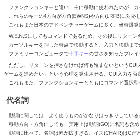
ファンクションキーと違い、主に移動に使われたのが、カ
これらのキーの4方向が方角(EWNS)や方向(LRFB)に
これもまた日本のアドベンチャーゲームに多く、当時爆発的
W,E,N,Sにしてもコマンドであるため、その後にリター
カーソルキーを押した時点で移動すると、入力と移動まで
ファミリーコンピュータで
十字キー
の甘さを知ったプレイ
ただし、リターンを押さなければ何も進まないというCUI
ゲームを進めたい」という心理を発生させる、CUI入力を否
これもまた、ファンクションキーとともにコマンド選択型
代名詞
動詞に関しては、よく使うものがかなりはっきりしている
移動方向・方角にしても、実用上は動詞(GO)に名詞も含
動詞に比べて、名詞は幅が広すぎる。イス(CHAIR)はC