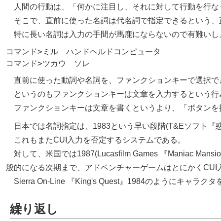
人間の行動は、「何かに注目し、それに対して行動を行な
そこで、直前に使った名詞は代名詞で指定できるという、正に
特に長い名詞は入力の手間が馬鹿にならないので有難いし、
コマンド>ミル　ハンドヘルドコンピュータ

直前に使った動詞や名詞を、ファンクションキーで選択で
というのもファンクションキーは文章を入力するという行
ファンクションキーは文章を書くというより、「ボタンを
日本では名詞指定は、
1983
という早い段階(T&Eソフト
これもまたCUI入力を否定するシステムである。
対して、米国では
1987
(Lucasfilm Games
Maniac Mansi
般的になる次期まで、アドベンチャーゲームはとにかくCUI
Sierra On-Line
King's Quest
1984
のようにキャラクタ
繰り返し