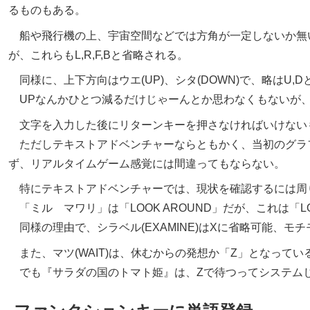
るものもある。
船や飛行機の上、宇宙空間などでは方角が一定しないか無いので、ヒ
が、これらもL,R,F,Bと省略される。
同様に、上下方向はウエ(UP)、シタ(DOWN)で、略はU,D
UPなんかひとつ減るだけじゃーんとか思わなくもないが、
文字を入力した後にリターンキーを押さなければいけない
ただしテキストアドベンチャーならともかく、当初のグラ
ず、リアルタイムゲーム感覚には間違ってもならない。
特にテキストアドベンチャーでは、現状を確認するには周
「ミル マワリ」は「LOOK AROUND」だが、これは「
同様の理由で、シラベル(EXAMINE)はXに省略可能、モチモ
また、マツ(WAIT)は、休むからの発想か「Z」となって
でも
サラダの国のトマト姫
は、Zで待つってシステム