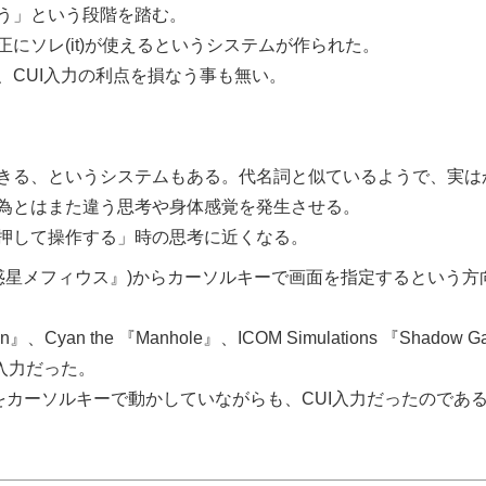
う」という段階を踏む。
ソレ(it)が使えるというシステムが作られた。
CUI入力の利点を損なう事も無い。
きる、というシステムもある。代名詞と似ているようで、実は
為とはまた違う思考や身体感覚を発生させる。
押して操作する」時の思考に近くなる。
惑星メフィウス
)からカーソルキーで画面を指定するという方
on
、Cyan the
Manhole
、ICOM Simulations
Shadow Ga
入力だった。
をカーソルキーで動かしていながらも、CUI入力だったのであ