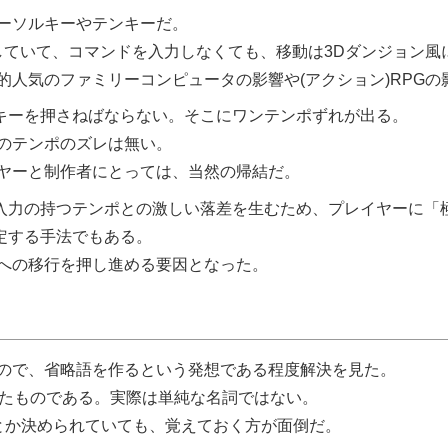
ーソルキーやテンキーだ。
対応していて、コマンドを入力しなくても、移動は3Dダンジョン
人気のファミリーコンピュータの影響や(アクション)RPGの
ンキーを押さねばならない。そこにワンテンポずれが出る。
のテンポのズレは無い。
ヤーと制作者にとっては、当然の帰結だ。
入力の持つテンポとの激しい落差を生むため、プレイヤーに「極
定する手法でもある。
への移行を押し進める要因となった。
ので、省略語を作るという発想である程度解決を見た。
めたものである。実際は単純な名詞ではない。
だとか決められていても、覚えておく方が面倒だ。