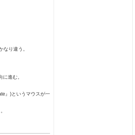
かなり違う。
向に進む。
te
)というマウスが一
る。