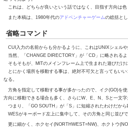
これは、どちらが良いという話ではなく、目指す方向は色
また本稿は、
1980
年代の
アドベンチャーゲーム
の総括とし
省略コマンド
CUI入力の名前からも分かるように、これはUNIXシェルや
当然、「CHANGE DIRECTORY」が「CD」に略され
そもそもが、MITのメインフレーム上で生まれた遊びだけ
とにかく場所を移動する事は、絶対不可欠と言ってもいいコ
なる。
方角を指定して移動する事が多かったので、イク(GO)を使わずに、
方向に移動できる場合も多く、さらにW、E、N、Sと一文
つまり、「GO SOUTH」が「S」に短縮されたわけだから
WESがキーボード左上に集中して、その方角と同じ並びで
更に細かく、ホクセイ(NORTHWEST=NW)、ホクトウ(NORT