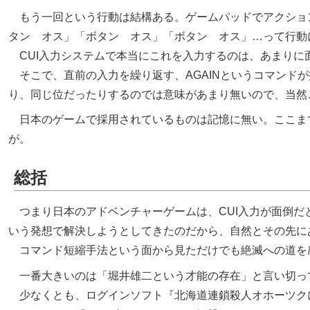
もう一回という行動は結構ある。ゲームパッドでアクション
タン オス」「ボタン オス」「ボタン オス」…って行動
CUI入力システムで本当にこれを入力するのは、あまりに
そこで、直前の入力を繰り返す、AGAINというコマンド
り、同じ位だったりするのでは意味があまり無いので、当然
日本のゲームで採用されているものは記憶に無い。ここま
が。
総括
つまり日本のアドベンチャーゲームは、CUI入力が面倒だと
いう発想で解決しようとしてきたのだから、自然とその先にあ
コマンド短縮手法という面から見ただけでも絶滅への道を感
一番大きいのは「堀井雄二という才能の存在」と言い切っ
少なくとも、ログインソフト
北海道連鎖殺人オホーツク