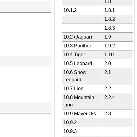
1.8
10.1.2
1.8.1
1.8.2
1.8.3
10.2 (Jaguar)
1.9
10.3 Panther
1.9.2
10.4 Tiger
1.10
10.5 Leopard
2.0
10.6 Snow
2.1
Leopard
10.7 Lion
2.2
10.8 Mountain
2.2.4
Lion
10.9 Mavericks
2.3
10.9.2
10.9.3