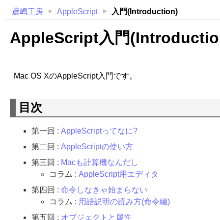
鳶嶋工房
AppleScript
入門(Introduction)
AppleScript入門(Introductio
Mac OS XのAppleScript入門です。
目次
第一回 :
AppleScriptってなに?
第二回 :
AppleScriptの使い方
第三回 :
Macも計算機なんだし
コラム :
AppleScript用エディタ
第四回 :
命令しなきゃ始まらない
コラム :
用語説明の読み方(命令編)
第五回 :
オブジェクトと属性