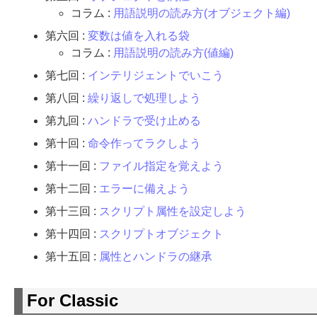
コラム :
用語説明の読み方(オブジェクト編)
第六回 :
変数は値を入れる袋
コラム :
用語説明の読み方(値編)
第七回 :
インテリジェントでいこう
第八回 :
繰り返しで処理しよう
第九回 :
ハンドラで受け止める
第十回 :
命令作ってラクしよう
第十一回 :
ファイル指定を覚えよう
第十二回 :
エラーに備えよう
第十三回 :
スクリプト属性を設定しよう
第十四回 :
スクリプトオブジェクト
第十五回 :
属性とハンドラの継承
For Classic